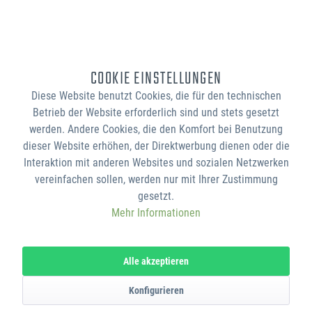
Bei individuell nach Kundenwunsch gestalteten Waren erfolgt die Erstellung
der Korrekturvorlage innerhalb von 3-5 Tagen nach Vertragsschluss, die
Ausführung der Gestaltungsarbeiten sowie die Lieferung der Ware innerhalb
von 7
Tagen nach Freigabe der Korrekturvorlage (bei vereinbarter
COOKIE EINSTELLUNGEN
Vorauszahlung nach dem Zeitpunkt Ihrer Zahlungsanweisung), soweit im
jeweiligen Angebot nichts anderes angegeben ist.
Diese Website benutzt Cookies, die für den technischen
Betrieb der Website erforderlich sind und stets gesetzt
Soweit im jeweiligen Angebot keine andere Frist angegeben ist, erfolgt die
werden. Andere Cookies, die den Komfort bei Benutzung
Lieferung der Ware im Inland (Deutschland) innerhalb von 7-9 Tagen, bei
dieser Website erhöhen, der Direktwerbung dienen oder die
Auslandslieferungen innerhalb von 12-15 Tagen nach Vertragsschluss (bei
Interaktion mit anderen Websites und sozialen Netzwerken
vereinbarter Vorauszahlung nach dem Zeitpunkt Ihrer Zahlungsanweisung).
vereinfachen sollen, werden nur mit Ihrer Zustimmung
Beachten Sie, dass an Sonn- und Feiertagen keine Zustellung erfolgt.
gesetzt.
Haben Sie Artikel mit unterschiedlichen Lieferzeiten bestellt, wird die Ware in
Mehr Informationen
einer gemeinsamen Sendung versandt, sofern wir keine abweichenden
Vereinbarungen mit Ihnen getroffen haben.
Die Lieferzeit bestimmt sich in
Alle akzeptieren
diesem Fall nach dem Artikel mit der längsten Lieferzeit den Sie bestellt
haben.
Konfigurieren
Akzeptierte Zahlungsmöglichkeiten